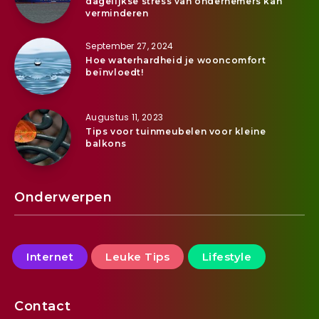
dagelijkse stress van ondernemers kan
verminderen
September 27, 2024
Hoe waterhardheid je wooncomfort
beïnvloedt!
Augustus 11, 2023
Tips voor tuinmeubelen voor kleine
balkons
Onderwerpen
Internet
Leuke Tips
Lifestyle
Contact